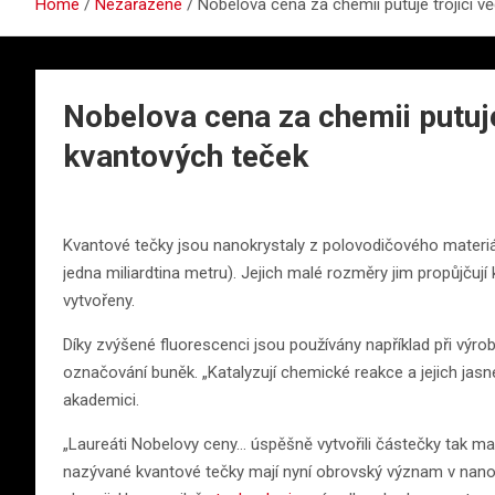
Home
Nezařazené
Nobelova cena za chemii putuje trojici 
Nobelova cena za chemii putuj
kvantových teček
Kvantové tečky jsou nanokrystaly z polovodičového materi
jedna miliardtina metru). Jejich malé rozměry jim propůjčují 
vytvořeny.
Díky zvýšené fluorescenci jsou používány například při výrobě
označování buněk. „Katalyzují chemické reakce a jejich jasné 
akademici.
„Laureáti Nobelovy ceny… úspěšně vytvořili částečky tak mal
nazývané kvantové tečky mají nyní obrovský význam v nano