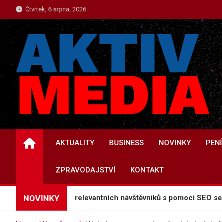
Skip
Čtvrtek, 6 srpna, 2026
to
content
INFORMACE.AKTIVME
Informace a Novinky
AKTUALITY
BUSINESS
NOVINKY
PEN
ZPRAVODAJSTVÍ
KONTAKT
NOVINKY
 a získejte více relevantních návštěvníků s pomocí SEO servisu