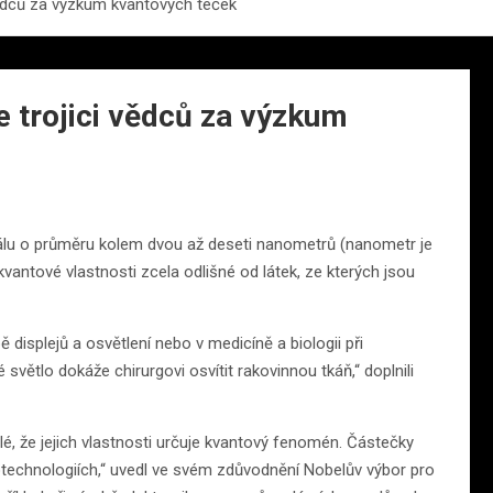
vědců za výzkum kvantových teček
e trojici vědců za výzkum
álu o průměru kolem dvou až deseti nanometrů (nanometr je
kvantové vlastnosti zcela odlišné od látek, ze kterých jsou
 displejů a osvětlení nebo v medicíně a biologii při
světlo dokáže chirurgovi osvítit rakovinnou tkáň,“ doplnili
é, že jejich vlastnosti určuje kvantový fenomén. Částečky
technologiích,“ uvedl ve svém zdůvodnění Nobelův výbor pro