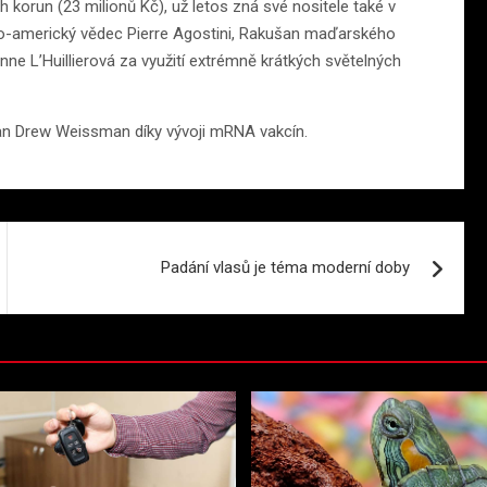
 korun (23 milionů Kč), už letos zná své nositele také v
sko-americký vědec Pierre Agostini, Rakušan maďarského
e L’Huillierová za využití extrémně krátkých světelných
čan Drew Weissman díky vývoji mRNA vakcín.
Padání vlasů je téma moderní doby