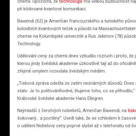
chemii. Upozornil, že
technologie
má velkou budoucnost napří
při kódované kvantové komunikaci.
Bawendi (62) je Američan francouzského a tuniského původu
koloidních kvantových teček a působí na Massachusettském 
chemie na Kolumbijské univerzitě a Rus Jekimov (78) půso
Technology.
Udělování ceny za chemii dnes vzbudilo rozruch i proto, že 
kterou jindy švédská akademie úzkostlivě tají až do oficiáln
zřejmě omylem rozeslala švédským médiím.
„Tisková zpráva odešla ze zatím neznámých důvodů. Dnes dop
stalo. Je to politováníhodné, litujeme toho, co se přihodilo
Královské švédské akademie Hans Ellegren.
Nejmladší z čerstvých nobelistů, Američan Bawendi, na
tisk
šokovaný… a poctěný“. Uvedl také, že se vzhledem k časo
o udělení Nobelovy ceny poprvé slyšel až v telefonátu od 