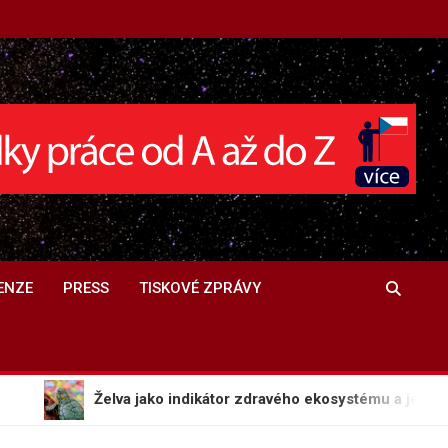
ENZE
PRESS
TISKOVÉ ZPRÁVY
Želva jako indikátor zdravého ekosystému a její fascinujíc