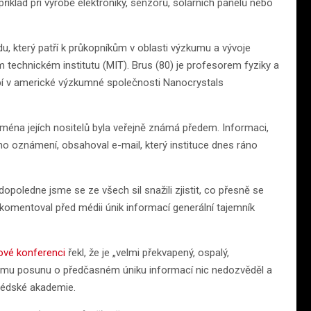
klad při výrobě elektroniky, senzorů, solárních panelů nebo
, který patří k průkopníkům v oblasti výzkumu a vývoje
technickém institutu (MIT). Brus (80) je profesorem fyziky a
bí v americké výzkumné společnosti Nanocrystals
jména jejích nositelů byla veřejně známá předem. Informaci,
ího oznámení, obsahoval e-mail, který instituce dnes ráno
oledne jsme se ze všech sil snažili zjistit, co přesně se
,“ komentoval před médii únik informací generální tajemník
ové konferenci
řekl, že je „velmi překvapený, ospalý,
vému posunu o předčasném úniku informací nic nedozvěděl a
švédské akademie.