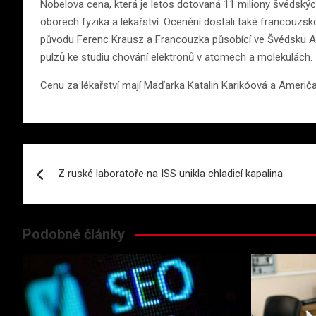
Nobelova cena, která je letos dotovaná 11 miliony švédských
oborech fyzika a lékařství. Ocenění dostali také francouz
původu Ferenc Krausz a Francouzka působící ve Švédsku Ann
pulzů ke studiu chování elektronů v atomech a molekulách.
Cenu za lékařství mají Maďarka Katalin Karikóová a Ameri
Navigace
Z ruské laboratoře na ISS unikla chladicí kapalina
pro
příspěvek
Podobné články